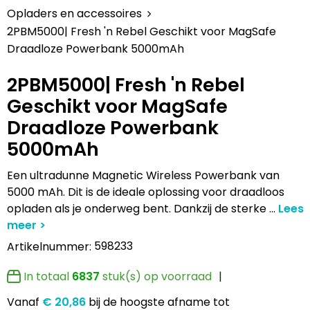
Lampen en Gereedschap
Draagtassen
Multifunctionele pennen
Hemden bedrukken
USB Stekkers
Pennen etui's
Hoteltextiel
Clique
Opladers en accessoires
2PBM5000| Fresh 'n Rebel Geschikt voor MagSafe
Levensmiddelen
Duffeltassen
Accessoires voor pennen
Jassen bedrukken
MP3's
Pennenhouders
Jassen
Cutter & Buck
Draadloze Powerbank 5000mAh
Paraplu's
Fietstassen
Kinderschrijfwaren
Kledingaccessoires
Selfie sticks
Portemonnees
Kledingaccessoires
Elevate
2PBM5000| Fresh 'n Rebel
Geschikt voor MagSafe
Persoonlijke verzorging
Golftassen
Pennen in unieke vormen
Ondergoed, Sokken en Nachtkleding
Powerbanks
Post, Pen en Geschenkverpakkingen
Ondergoed en Sokken
James Harvest
Draadloze Powerbank
5000mAh
Reisbenodigdheden
Heuptassen
Gadgetpennen
Petten, Hoeden en Mutsen
Telefoonstandaards en accessoires
Stickers
Overalls
Journalbooks
Een ultradunne Magnetic Wireless Powerbank van
Sleutelhangers en Lanyards
Jute tassen
Peuters en Baby's
Computer- en Laptopaccessoires
Visitekaart- en Pashouders
Overhemden
Mepal
5000 mAh. Dit is de ideale oplossing voor draadloos
opladen als je onderweg bent. Dankzij de sterke
...
Snoepgoed
Katoenen draagtassen
Polo's bedrukken
Zonne energie opladers
Whiteboards en flipcharts
Polo's
Moleskine
598233
Artikelnummer:
Spellen voor binnen en buiten
Kledingtassen
Regenkleding
Tabletstandaards en accessoires
Reflecterende polo's
Motorola
In totaal
6837
stuk(s) op voorraad
Sport
Koeltassen en Koelboxen
Schoenen
Speakers en Speakeraccessoires
Reflecterende vesten
MyKit
Vanaf
€ 20,86
bij de hoogste afname
tot