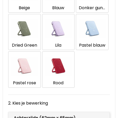
Beige
Blauw
Donker gun metal
Waterbestendige tassen
Goodiebags
Dried Green
Lila
Pastel blauw
Pastel rose
Rood
2. Kies je bewerking
Achterzijde (62mm x 65mm)