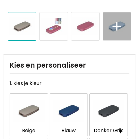
Reistassen
STICKERCASE™
Reistassensets
Swiss Peak
Rugzakken
Tenson
Schoenentassen
Thule
Schoudertassen
Urban Vitamin
Kies en personaliseer
Sporttassen
Victorinox
1. Kies je kleur
Strandtassen
VINGA
Tablettassen
Waterman
Toilettassen
Xoopar
Beige
Blauw
Donker Grijs
Trolleys