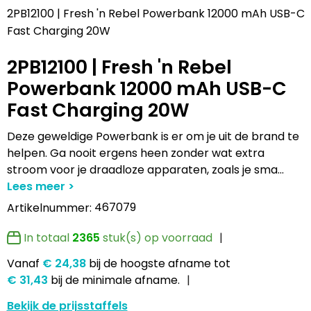
Lampen en Gereedschap
Draagtassen
Multifunctionele pennen
Hemden bedrukken
USB Stekkers
Pennen etui's
Hoteltextiel
Clique
2PB12100 | Fresh 'n Rebel Powerbank 12000 mAh USB-C
Fast Charging 20W
Levensmiddelen
Duffeltassen
Accessoires voor pennen
Jassen bedrukken
MP3's
Pennenhouders
Jassen
Cutter & Buck
2PB12100 | Fresh 'n Rebel
Paraplu's
Fietstassen
Kinderschrijfwaren
Kledingaccessoires
Selfie sticks
Portemonnees
Kledingaccessoires
Elevate
Powerbank 12000 mAh USB-C
Fast Charging 20W
Persoonlijke verzorging
Golftassen
Pennen in unieke vormen
Ondergoed, Sokken en Nachtkleding
Powerbanks
Post, Pen en Geschenkverpakkingen
Ondergoed en Sokken
James Harvest
Deze geweldige Powerbank is er om je uit de brand te
Reisbenodigdheden
Heuptassen
Gadgetpennen
Petten, Hoeden en Mutsen
Telefoonstandaards en accessoires
Stickers
Overalls
Journalbooks
helpen. Ga nooit ergens heen zonder wat extra
stroom voor je draadloze apparaten, zoals je sma
...
Sleutelhangers en Lanyards
Jute tassen
Peuters en Baby's
Computer- en Laptopaccessoires
Visitekaart- en Pashouders
Overhemden
Mepal
467079
Artikelnummer:
Snoepgoed
Katoenen draagtassen
Polo's bedrukken
Zonne energie opladers
Whiteboards en flipcharts
Polo's
Moleskine
In totaal
2365
stuk(s) op voorraad
Spellen voor binnen en buiten
Kledingtassen
Regenkleding
Tabletstandaards en accessoires
Reflecterende polo's
Motorola
Vanaf
€ 24,38
bij de hoogste afname
tot
€ 31,43
bij de minimale afname.
Sport
Koeltassen en Koelboxen
Schoenen
Speakers en Speakeraccessoires
Reflecterende vesten
MyKit
Bekijk de prijsstaffels