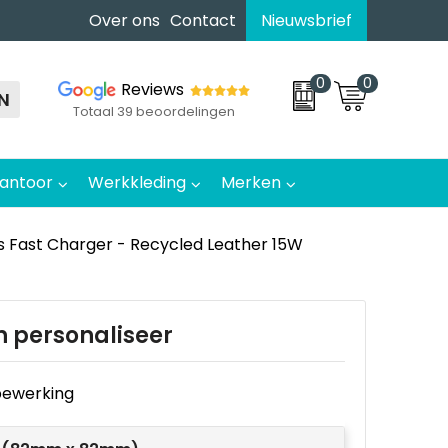
Over ons
Contact
Nieuwsbrief
0
0
Reviews
N
Totaal 39 beoordelingen
antoor
Werkkleding
Merken
ss Fast Charger - Recycled Leather 15W
n personaliseer
e bewerking