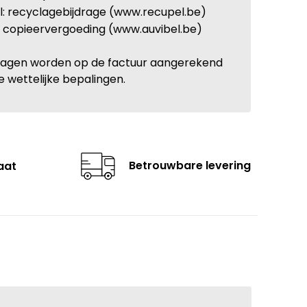
: recyclagebijdrage (www.recupel.be)
: copieervergoeding (www.auvibel.be)
ragen worden op de factuur aangerekend
e wettelijke bepalingen.
Betrouwbare levering
aat