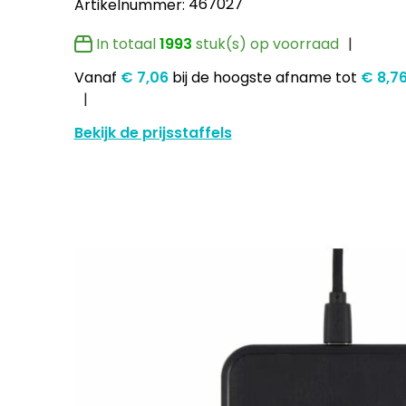
467027
Artikelnummer:
In totaal
1993
stuk(s) op voorraad
Vanaf
€ 7,06
bij de hoogste afname
tot
€ 8,7
Bekijk de prijsstaffels