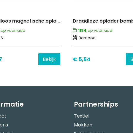
Draadloos magnetische oplader 15W
op voorraad
1184
op voorraad
BS
Bamboo
7
€ 5,64
Bekijk
B
ormatie
Partnerships
act
Textiel
 ons
Mokken