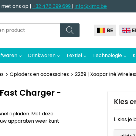
 met ons op |
+32 476 399 699
|
info@xima.be
BE
E
jfwaren
Drinkwaren
Textiel
Technologie
K
es
Opladers en accessoires
2259 | Xoopar Iné Wirele
 Fast Charger -
Kies e
snel opladen. Met deze
1. Kies j
 jouw apparaten weer kunt