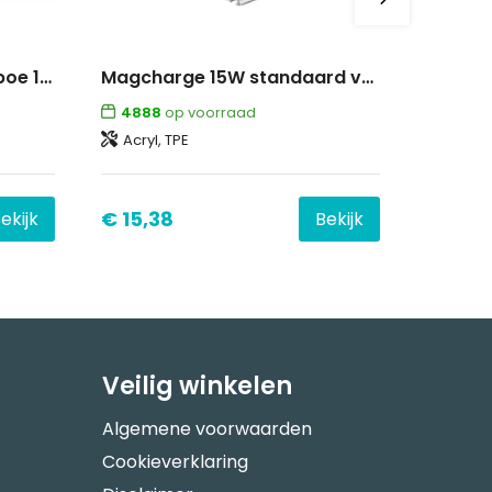
Draadloze oplader bamboe 15W
Magcharge 15W standaard voor magnetisch draadloos opladen
4888
op voorraad
Acryl, TPE
€ 15,38
ekijk
Bekijk
Veilig winkelen
Algemene voorwaarden
Cookieverklaring