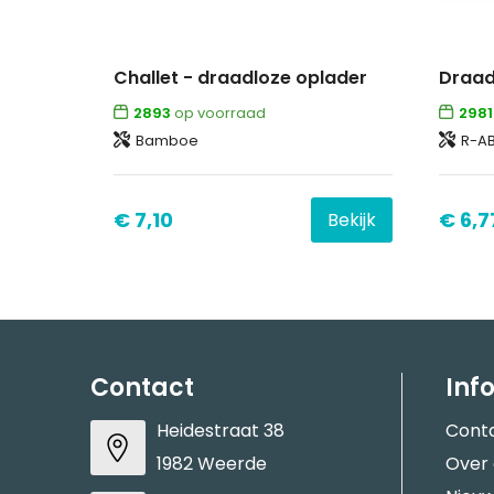
Challet - draadloze oplader
2893
op voorraad
2981
Bamboe
R-A
€ 7,10
€ 6,7
Bekijk
Contact
Inf
Heidestraat 38
Cont
1982 Weerde
Over