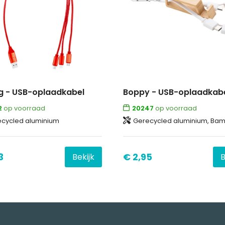
g - USB-oplaadkabel
Boppy - USB-oplaadkab
2
op voorraad
20247
op voorraad
cycled aluminium
Gerecycled aluminium, Ba
3
€ 2,95
Bekijk
B