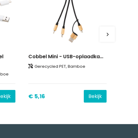
el
Cobbel Mini - USB-oplaadkabel
Gerecycled PET, Bamboe
mboe
€ 5,16
ekijk
Bekijk