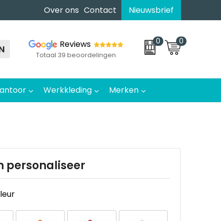
Over ons
Contact
Nieuwsbrief
0
0
Reviews
N
Totaal 39 beoordelingen
antoor
Werkkleding
Merken
n personaliseer
kleur