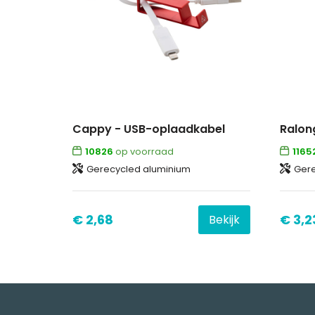
Cappy - USB-oplaadkabel
Ralon
10826
op voorraad
1165
Gerecycled aluminium
Gere
€ 2,68
€ 3,2
Bekijk