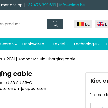
 met ons op |
+32 476 399 699
|
info@xima.be
BE
E
jfwaren
Drinkwaren
Textiel
Technologie
K
s
2081 | Xoopar Mr. Bio Charging cable
ging cable
Kies e
bbele USB & USB-C
ectoren om je apparaten
1. Kies je 