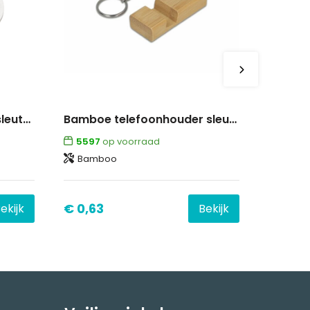
BeerCart - trolley munt sleutelhanger
Bamboe telefoonhouder sleutelhanger
5597
op voorraad
Bamboo
€ 0,63
ekijk
Bekijk