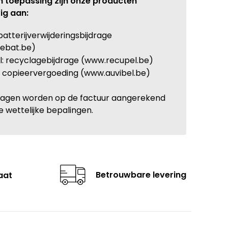
n toepassing zijn onze producten
ig aan:
batterijverwijderingsbijdrage
ebat.be)
: recyclagebijdrage (www.recupel.be)
: copieervergoeding (www.auvibel.be)
ragen worden op de factuur aangerekend
e wettelijke bepalingen.
Betrouwbare levering
aat