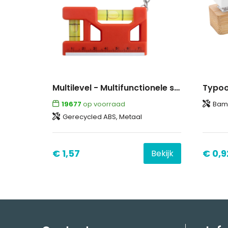
Multilevel - Multifunctionele sleutelhanger
19677
op voorraad
Bam
Gerecycled ABS, Metaal
€ 1,57
€ 0,9
Bekijk