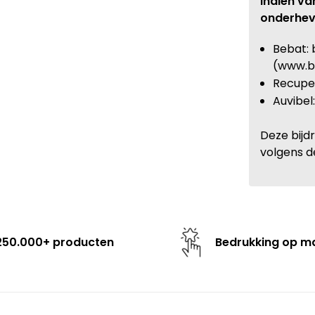
Indien va
onderhev
Bebat: 
(www.b
Recupel
Auvibel
Deze bijd
volgens d
250.000+ producten
Bedrukking op m