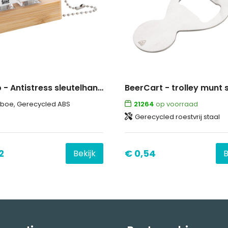
Typoo - Antistress sleutelhanger
boe, Gerecycled ABS
21264
op voorraad
Gerecycled roestvrij staal
2
€ 0,54
Bekijk
B