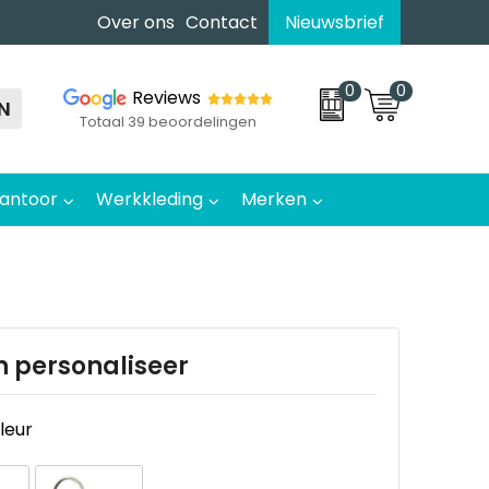
Over ons
Contact
Nieuwsbrief
0
0
Reviews
N
Totaal 39 beoordelingen
antoor
Werkkleding
Merken
n personaliseer
kleur