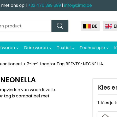
 met ons op |
+32 476 399 699
|
info@xima.be
BE
E
jfwaren
Drinkwaren
Textiel
Technologie
K
functioneel
2-in-1 Locator Tag REEVES-NEONELLA
S-NEONELLA
Kies e
rugvinden van waardevolle
tor tag is compatibel met
1. Kies je 