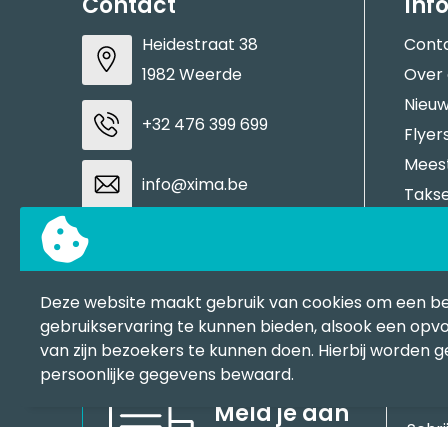
Contact
Inf
Heidestraat 38
Cont
1982 Weerde
Over
Nieuw
+32 476 399 699
Flyer
Meest
info@xima.be
Takse
Aanle
BTW: BE0883937937
Stale
Tran
Deze website maakt gebruik van cookies om een b
Contacteer ons
BAPP
gebruikservaring te kunnen bieden, alsook een opvo
van zijn bezoekers te kunnen doen. Hierbij worden 
persoonlijke gegevens bewaard.
Meld je aan
Schri
voor onze