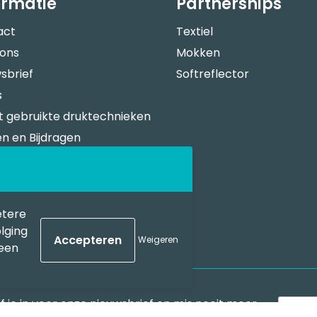
ormatie
Partnerships
act
Textiel
 ons
Mokken
sbrief
Softreflector
s
 gebruikte druktechnieken
n en Bijdragen
verspecificaties
n Bestellen
sportkosten
etere
lging
Weigeren
geen
jf je in voor onze nieuwsbrief en mis nooit meer