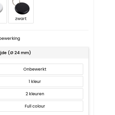
zwart
e bewerking
ijde (Ø 24 mm)
Onbewerkt
1
2
Full colour