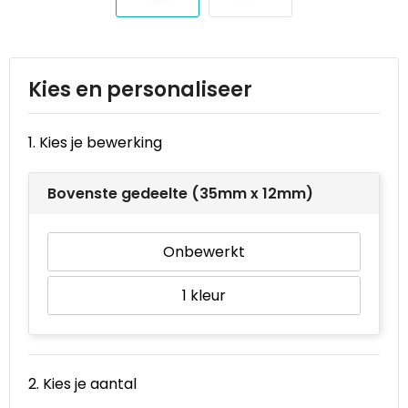
Reistassen
STICKERCASE™
Reistassensets
Swiss Peak
Kies en personaliseer
Rugzakken
Tenson
Schoenentassen
Thule
1. Kies je bewerking
Schoudertassen
Urban Vitamin
Bovenste gedeelte (35mm x 12mm)
Sporttassen
Victorinox
Onbewerkt
Strandtassen
VINGA
1
Tablettassen
Waterman
Toilettassen
Xoopar
2. Kies je aantal
Trolleys