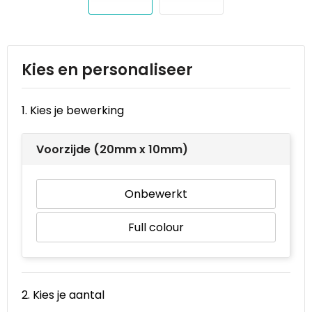
Reistassen
STICKERCASE™
Reistassensets
Swiss Peak
Kies en personaliseer
Rugzakken
Tenson
Schoenentassen
Thule
1. Kies je bewerking
Schoudertassen
Urban Vitamin
Voorzijde (20mm x 10mm)
Sporttassen
Victorinox
Onbewerkt
Strandtassen
VINGA
Full colour
Tablettassen
Waterman
Toilettassen
Xoopar
2. Kies je aantal
Trolleys