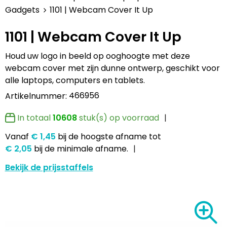
Lampen en Gereedschap
Draagtassen
Multifunctionele pennen
Hemden bedrukken
USB Stekkers
Pennen etui's
Hoteltextiel
Clique
Gadgets
1101 | Webcam Cover It Up
1101 | Webcam Cover It Up
Levensmiddelen
Duffeltassen
Accessoires voor pennen
Jassen bedrukken
MP3's
Pennenhouders
Jassen
Cutter & Buck
Houd uw logo in beeld op ooghoogte met deze
Paraplu's
Fietstassen
Kinderschrijfwaren
Kledingaccessoires
Selfie sticks
Portemonnees
Kledingaccessoires
Elevate
webcam cover met zijn dunne ontwerp, geschikt voor
alle laptops, computers en tablets.
Persoonlijke verzorging
Golftassen
Pennen in unieke vormen
Ondergoed, Sokken en Nachtkleding
Powerbanks
Post, Pen en Geschenkverpakkingen
Ondergoed en Sokken
James Harvest
466956
Artikelnummer:
Reisbenodigdheden
Heuptassen
Gadgetpennen
Petten, Hoeden en Mutsen
Telefoonstandaards en accessoires
Stickers
Overalls
Journalbooks
In totaal
10608
stuk(s) op voorraad
Sleutelhangers en Lanyards
Jute tassen
Peuters en Baby's
Computer- en Laptopaccessoires
Visitekaart- en Pashouders
Overhemden
Mepal
Vanaf
€ 1,45
bij de hoogste afname
tot
€ 2,05
bij de minimale afname.
Snoepgoed
Katoenen draagtassen
Polo's bedrukken
Zonne energie opladers
Whiteboards en flipcharts
Polo's
Moleskine
Bekijk de prijsstaffels
Spellen voor binnen en buiten
Kledingtassen
Regenkleding
Tabletstandaards en accessoires
Reflecterende polo's
Motorola
Sport
Koeltassen en Koelboxen
Schoenen
Speakers en Speakeraccessoires
Reflecterende vesten
MyKit