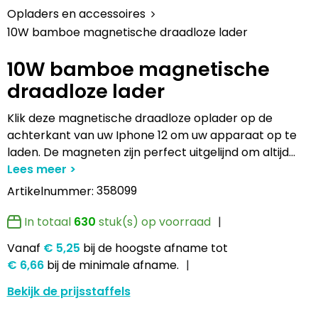
Lampen en Gereedschap
Draagtassen
Multifunctionele pennen
Hemden bedrukken
USB Stekkers
Pennen etui's
Hoteltextiel
Clique
Opladers en accessoires
10W bamboe magnetische draadloze lader
Levensmiddelen
Duffeltassen
Accessoires voor pennen
Jassen bedrukken
MP3's
Pennenhouders
Jassen
Cutter & Buck
10W bamboe magnetische
Paraplu's
Fietstassen
Kinderschrijfwaren
Kledingaccessoires
Selfie sticks
Portemonnees
Kledingaccessoires
Elevate
draadloze lader
Persoonlijke verzorging
Golftassen
Pennen in unieke vormen
Ondergoed, Sokken en Nachtkleding
Powerbanks
Post, Pen en Geschenkverpakkingen
Ondergoed en Sokken
James Harvest
Klik deze magnetische draadloze oplader op de
achterkant van uw Iphone 12 om uw apparaat op te
Reisbenodigdheden
Heuptassen
Gadgetpennen
Petten, Hoeden en Mutsen
Telefoonstandaards en accessoires
Stickers
Overalls
Journalbooks
laden. De magneten zijn perfect uitgelijnd om altijd
...
Sleutelhangers en Lanyards
Jute tassen
Peuters en Baby's
Computer- en Laptopaccessoires
Visitekaart- en Pashouders
Overhemden
Mepal
358099
Artikelnummer:
Snoepgoed
Katoenen draagtassen
Polo's bedrukken
Zonne energie opladers
Whiteboards en flipcharts
Polo's
Moleskine
In totaal
630
stuk(s) op voorraad
Vanaf
€ 5,25
bij de hoogste afname
tot
Spellen voor binnen en buiten
Kledingtassen
Regenkleding
Tabletstandaards en accessoires
Reflecterende polo's
Motorola
€ 6,66
bij de minimale afname.
Sport
Koeltassen en Koelboxen
Schoenen
Speakers en Speakeraccessoires
Reflecterende vesten
MyKit
Bekijk de prijsstaffels