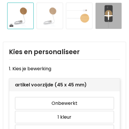
Reistassen
STICKERCASE™
Reistassensets
Swiss Peak
Rugzakken
Tenson
Schoenentassen
Thule
Kies en personaliseer
Schoudertassen
Urban Vitamin
1. Kies je bewerking
Sporttassen
Victorinox
artikel voorzijde (45 x 45 mm)
Strandtassen
VINGA
Tablettassen
Waterman
Onbewerkt
Toilettassen
Xoopar
1
Trolleys