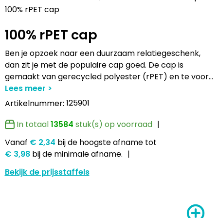
Lampen en Gereedschap
Draagtassen
Multifunctionele pennen
Hemden bedrukken
USB Stekkers
Pennen etui's
Hoteltextiel
Clique
100% rPET cap
100% rPET cap
Levensmiddelen
Duffeltassen
Accessoires voor pennen
Jassen bedrukken
MP3's
Pennenhouders
Jassen
Cutter & Buck
Ben je opzoek naar een duurzaam relatiegeschenk,
Paraplu's
Fietstassen
Kinderschrijfwaren
Kledingaccessoires
Selfie sticks
Portemonnees
Kledingaccessoires
Elevate
dan zit je met de populaire cap goed. De cap is
gemaakt van gerecycled polyester (rPET) en te voor
...
Persoonlijke verzorging
Golftassen
Pennen in unieke vormen
Ondergoed, Sokken en Nachtkleding
Powerbanks
Post, Pen en Geschenkverpakkingen
Ondergoed en Sokken
James Harvest
125901
Artikelnummer:
Reisbenodigdheden
Heuptassen
Gadgetpennen
Petten, Hoeden en Mutsen
Telefoonstandaards en accessoires
Stickers
Overalls
Journalbooks
In totaal
13584
stuk(s) op voorraad
Sleutelhangers en Lanyards
Jute tassen
Peuters en Baby's
Computer- en Laptopaccessoires
Visitekaart- en Pashouders
Overhemden
Mepal
Vanaf
€ 2,34
bij de hoogste afname
tot
Snoepgoed
Katoenen draagtassen
Polo's bedrukken
Zonne energie opladers
Whiteboards en flipcharts
Polo's
Moleskine
€ 3,98
bij de minimale afname.
Bekijk de prijsstaffels
Spellen voor binnen en buiten
Kledingtassen
Regenkleding
Tabletstandaards en accessoires
Reflecterende polo's
Motorola
Sport
Koeltassen en Koelboxen
Schoenen
Speakers en Speakeraccessoires
Reflecterende vesten
MyKit